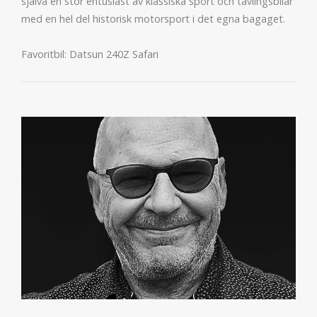
själva en stor entusiast av klassiska sport och tävlingsbilar
med en hel del historisk motorsport i det egna bagaget.
Favoritbil: Datsun 240Z Safari