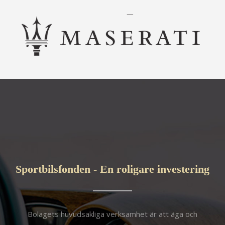
Sportbilsfonden - En roligare investering
Bolagets huvudsakliga verksamhet är att äga och