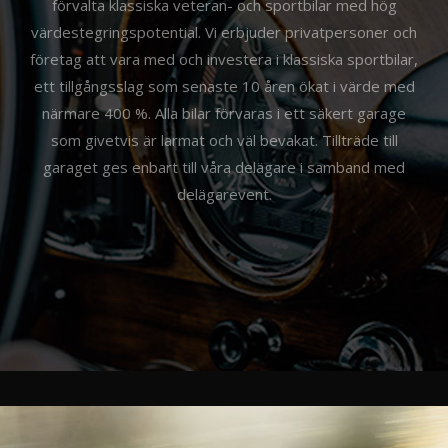
förvalta klassiska veteran- och sportbilar med hög
värdestegringspotential. Vi erbjuder privatpersoner och
företag att vara med och investera i klassiska sportbilar,
ett tillgångsslag som senaste 10 åren ökat i värde med
närmare 400 %. Alla bilar förvaras i ett säkert garage
som givetvis är larmat och väl bevakat. Tillträde till
garaget ges enbart till våra delägare i samband med
delägarevent.